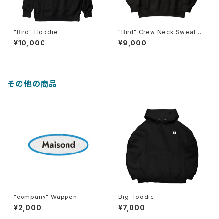
"Bird" Hoodie
"Bird" Crew Neck Sweatshi
rt
¥10,000
¥9,000
その他の商品
"company" Wappen
Big Hoodie
¥2,000
¥7,000