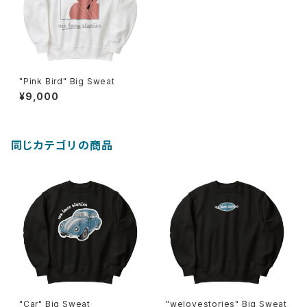
"Pink Bird" Big Sweat
¥9,000
同じカテゴリの商品
"Car" Big Sweat
"welovestories" Big Sweat