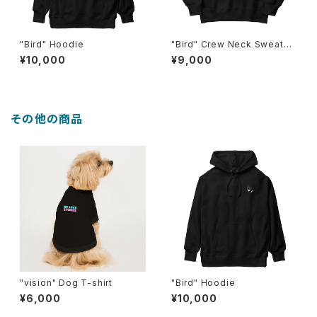
"Bird" Hoodie
"Bird" Crew Neck Sweatshi
rt
¥10,000
¥9,000
その他の商品
"vision" Dog T-shirt
"Bird" Hoodie
¥6,000
¥10,000