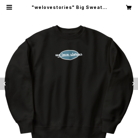
"welovestories" Big Sweat |
Maisond